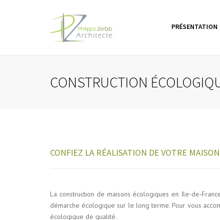
PRÉSENTATION
A propos
Mai
Votre architecte DPLG En 
Sur
CONSTRUCTION ÉCOLOGIQ
de-France
Ext
Aut
CONFIEZ LA RÉALISATION DE VOTRE MAISON
La construction de maisons écologiques en Ile-de-France
démarche écologique sur le long terme. Pour vous accomp
écologique de qualité.