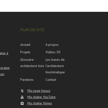
PLAN DU SITE
Accueil
A propos
Projets
Vidéos 3D
aine à
Glossaire
Les bases de
architecture bois
l’architecture
poraine
bioclimatique
son
Parutions
Contact
Ma page Houzz
Ma chaîne YouTube
Ma chaîne Vimeo