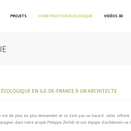
PROJETS
CONSTRUCTION ÉCOLOGIQUE
VIDÉOS 3D
sons à ossature bois
Batîment tertiaire
Les bas
biocli
Ile-
élévations bois
UE
ensions bois
res
 ÉCOLOGIQUE EN ILE-DE-FRANCE À UN ARCHITECTE
 est de plus en plus demandée et ce n’est pas un hasard : elles offrent u
agner dans votre projet, Philippe Zerbib et son équipe d’architectes se m