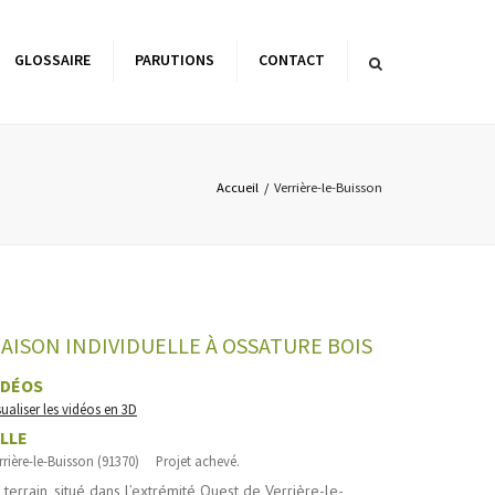
×
GLOSSAIRE
PARUTIONS
CONTACT
es de l’architecture
matique
Accueil
Verrière-le-Buisson
AISON INDIVIDUELLE À OSSATURE BOIS
IDÉOS
sualiser les vidéos en 3D
ILLE
rrière-le-Buisson (91370) Projet achevé.
 terrain, situé dans l’extrémité Ouest de Verrière-le-