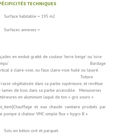
PÉCIFICITÉS TECHNIQUES
Surface habitable = 195 m2
Surfaces annexes =
çades en enduit gratté de couleur ‘terre beige’ ou ‘ocre
rompu’ Bardage
rtical à claire-voie, ou faux claire-voie huilé ou lasuré.
Toiture
rrasse végétalisée dans sa partie supérieure, et revêtue
 lames de bois dans sa partie accessible. Menuiseries
térieures en aluminium laqué de ton « gris souris »
ist_item]Chauffage et eau chaude sanitaire produits par
e pompe à chaleur VMC simple flux « hygro B »
Sols en béton ciré et parquet.