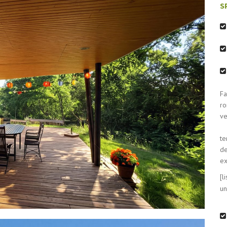
S
Fa
ve
te
de
ex
[l
un