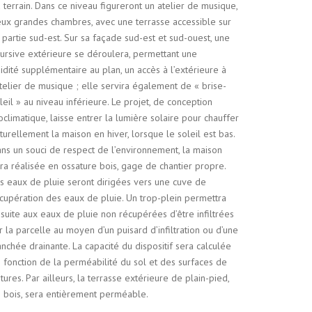
 terrain. Dans ce niveau figureront un atelier de musique,
ux grandes chambres, avec une terrasse accessible sur
 partie sud-est. Sur sa façade sud-est et sud-ouest, une
ursive extérieure se déroulera, permettant une
uidité supplémentaire au plan, un accès à l’extérieure à
atelier de musique ; elle servira également de « brise-
leil » au niveau inférieure. Le projet, de conception
oclimatique, laisse entrer la lumière solaire pour chauffer
turellement la maison en hiver, lorsque le soleil est bas.
ns un souci de respect de l’environnement, la maison
ra réalisée en ossature bois, gage de chantier propre.
s eaux de pluie seront dirigées vers une cuve de
cupération des eaux de pluie. Un trop-plein permettra
suite aux eaux de pluie non récupérées d’être infiltrées
r la parcelle au moyen d’un puisard d’infiltration ou d’une
anchée drainante. La capacité du dispositif sera calculée
 fonction de la perméabilité du sol et des surfaces de
itures. Par ailleurs, la terrasse extérieure de plain-pied,
 bois, sera entièrement perméable.