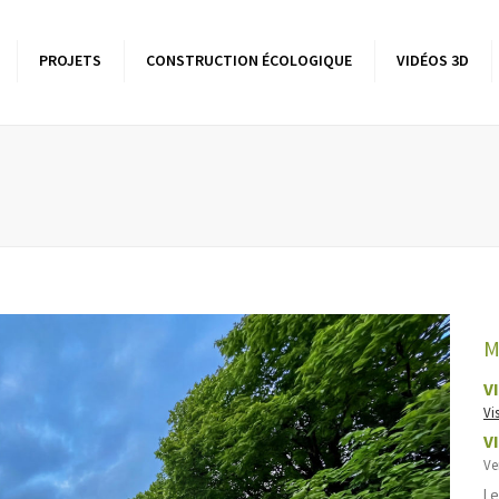
PROJETS
CONSTRUCTION ÉCOLOGIQUE
VIDÉOS 3D
sons à ossature bois
Batîment tertiaire
Les bas
biocli
Ile-
élévations bois
ensions bois
res
M
V
Vi
V
Ve
Le