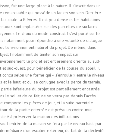
isson, fait une large place à la nature. Il s’inscrit dans un
te remarquable qui possède un lac en son sein. Derrière
 lac coule la Bièvres. Il est peu dense et les habitations
entours sont implantées sur des parcelles de surfaces
yennes. Le choix du mode constructif s’est porté sur le
is notamment pour répondre à une volonté de dialogue
ec l’environnement naturel du projet. De même, dans
objectif notamment de limiter son impact sur
environnement, le projet est entièrement orienté au sud-
t et sud-ouest, pour bénéficier de la course du soleil. Il
t conçu selon une forme qui « s’enroule » entre le niveau
s et le haut, et qui se conjugue avec la pente du terrain.
 partie inférieure du projet est partiellement encastrée
ns le sol, et de ce fait, ne se verra pas depuis l’accès.
le comporte les pièces de jour, et la suite parentale.
tour de la partie enterrée est prévu un contre-mur,
stiné à préserver la maison des infiltrations
eau. L’entrée de la maison se fera par le niveau haut, par
intermédiaire d’un escalier extérieur, du fait de la déclivité