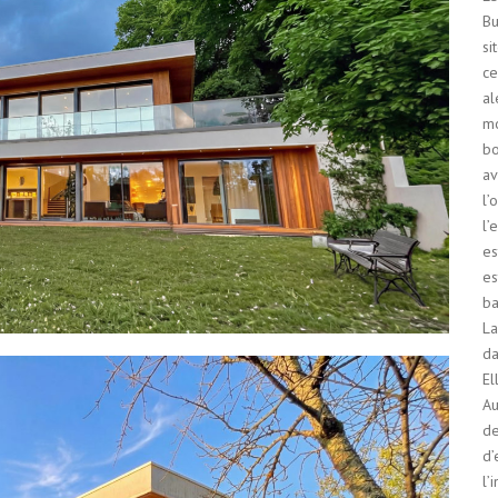
Bu
si
ce
al
mo
bo
av
l’
l’
es
es
ba
La
da
El
Au
de
d’
l’