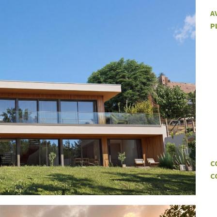
A
P
C
C