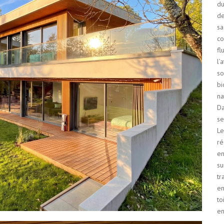
du
de
sa
co
fl
l’
so
bi
na
Da
se
Le
ré
en
su
tr
en
to
en