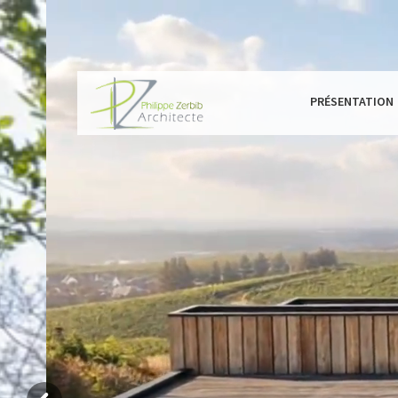
PRÉSENTATION
A propos
Mai
Votre architecte DPLG En 
Sur
de-France
Ext
Aut