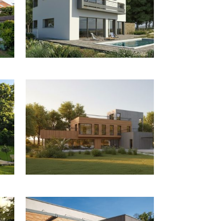
CONSTRUCTION D’UNE MAISON
 ET
CONTEMPORAINE EN MAÇONNERIE À
RRE
CROISSY SUR SEINE
ETUDE POUR UNE MAISON
CONTEMPORAINE À MEUDON (92)