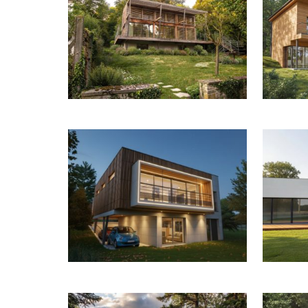
ETUDE POUR UNE SURÉLÉVATION À
ETUDE P
VILLENNES SUR SEINE
MAISON D’ARCHITECTE À L’ETANG-LA-VILLE
MAISON 