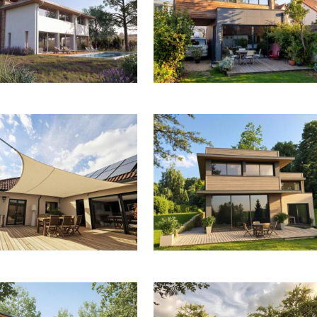
TRUCTION D’UNE MAISON EN
EXTENSION D’UNE MAISON INDIVIDUELLE
NERIE À CROISSY-SUR-SEINE
REDISTRIBUTION INTÉRIEURE À NANTE
ON D’UN PAVILLON À FÉROLLES-
MAISON D’ARCHITECTE À MONFORT-
ATILLY
LAMAURY