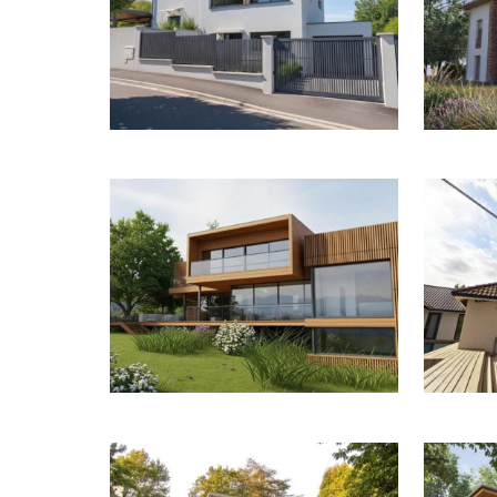
CONSTRUCTION D’UNE MAISON EN
CONS
MAÇONNERIE À RUEIL-MALMAISON
MAÇON
CONSTRUCTION D’UNE MAISON
EXTENSI
CONTEMPORAINE À BERNAY