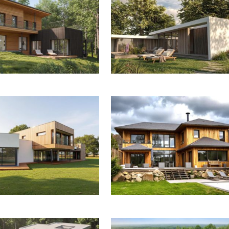
OUR UNE MAISON DANS LA FORÊT
ETUDE POUR UNE MAISON DANS LA FO
EN SEINE MARITIME
DE CHANTILLY
MAISON INDIVIDUELLE À OSSATURE BOIS
CONTEMPORAINE EN NORMANDIE
MONTGERON