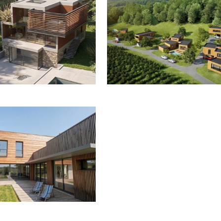
UR UNE SURÉLÉVATION À SAINT-
CHIGNY-LES-ROSES
CLOUD
CTION D’UNE MAISON PASSIVE À
MONTGERON