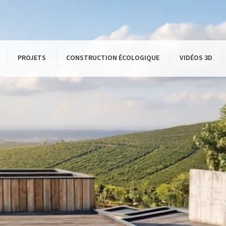
PROJETS
CONSTRUCTION ÉCOLOGIQUE
VIDÉOS 3D
sons à ossature bois
Batîment tertiaire
Les bas
biocli
Ile-
élévations bois
ensions bois
res