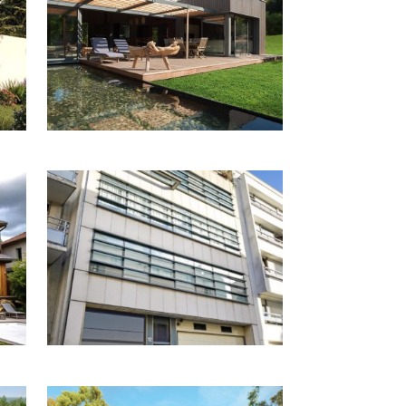
RÊT
EN SEINE
 À
IMMEUBLE MIXTE À PARIS, XVIIIE