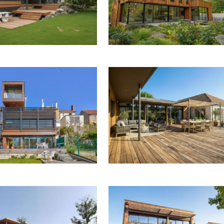
MPORAINE À BAZEMONT (78)
RUEIL-MALMAISON
CONSTRUCTION EN MAÇONNERIE ET
MBRE AVEC VUE À CHATOU
OSSATURE BOIS À VILLIERS-ADAM