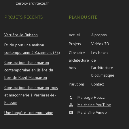
zerbib-architecte.fr
PROJETS RÉCENTS
PLAN DU SITE
Verrière-le-Buisson
Accueil
A propos
Projets
Vidéos 3D
Etude pour une maison
contemporaine à Bazemont (78)
Glossaire
Les bases
architecture
de
Construction d’une maison
bois
l’architecture
contemporaine en lisière du
bioclimatique
bois de Rueil-Malmaison
Parutions
Contact
Construction d’une maison, bois
et maçonnerie à Verrières-le-
Ma page Houzz
Buisson
Ma chaîne YouTube
Ma chaîne Vimeo
Une longère contemporaine