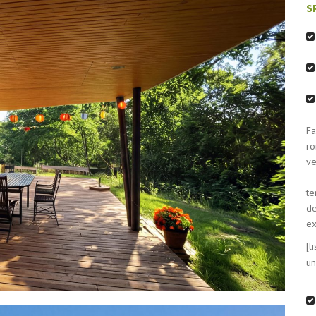
S
Fa
ve
te
de
ex
[l
un