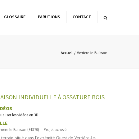
×
GLOSSAIRE
PARUTIONS
CONTACT
es de l’architecture
matique
Accueil
Verrière-le-Buisson
AISON INDIVIDUELLE À OSSATURE BOIS
IDÉOS
sualiser les vidéos en 3D
ILLE
rrière-le-Buisson (91370) Projet achevé.
 terrain, situé dans l’extrémité Ouest de Verrière-le-