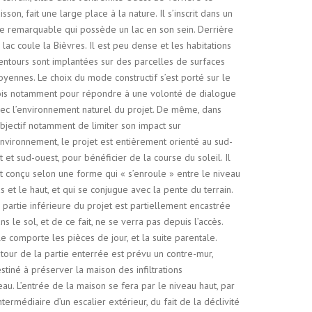
isson, fait une large place à la nature. Il s’inscrit dans un
te remarquable qui possède un lac en son sein. Derrière
 lac coule la Bièvres. Il est peu dense et les habitations
entours sont implantées sur des parcelles de surfaces
yennes. Le choix du mode constructif s’est porté sur le
is notamment pour répondre à une volonté de dialogue
ec l’environnement naturel du projet. De même, dans
objectif notamment de limiter son impact sur
environnement, le projet est entièrement orienté au sud-
t et sud-ouest, pour bénéficier de la course du soleil. Il
t conçu selon une forme qui « s’enroule » entre le niveau
s et le haut, et qui se conjugue avec la pente du terrain.
 partie inférieure du projet est partiellement encastrée
ns le sol, et de ce fait, ne se verra pas depuis l’accès.
le comporte les pièces de jour, et la suite parentale.
tour de la partie enterrée est prévu un contre-mur,
stiné à préserver la maison des infiltrations
eau. L’entrée de la maison se fera par le niveau haut, par
intermédiaire d’un escalier extérieur, du fait de la déclivité