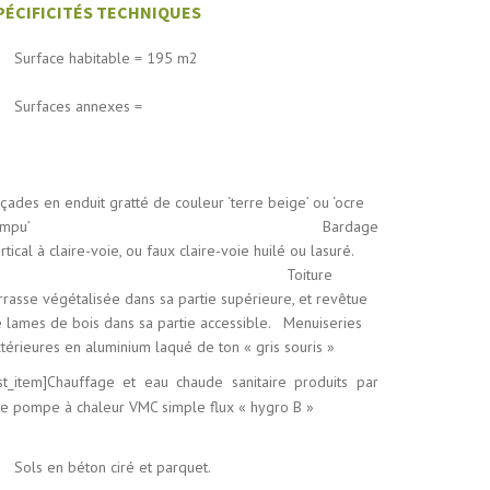
PÉCIFICITÉS TECHNIQUES
Surface habitable = 195 m2
Surfaces annexes =
çades en enduit gratté de couleur ‘terre beige’ ou ‘ocre
rompu’ Bardage
rtical à claire-voie, ou faux claire-voie huilé ou lasuré.
Toiture
rrasse végétalisée dans sa partie supérieure, et revêtue
 lames de bois dans sa partie accessible. Menuiseries
térieures en aluminium laqué de ton « gris souris »
ist_item]Chauffage et eau chaude sanitaire produits par
e pompe à chaleur VMC simple flux « hygro B »
Sols en béton ciré et parquet.