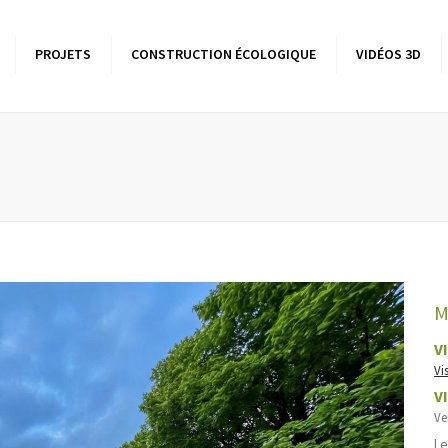
PROJETS
CONSTRUCTION ÉCOLOGIQUE
VIDÉOS 3D
sons à ossature bois
Batîment tertiaire
Les bas
biocli
Ile-
élévations bois
ensions bois
res
M
V
Vi
V
Ve
Le