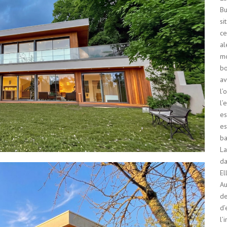
Bu
si
ce
al
mo
bo
av
l’
l’
es
es
ba
La
da
El
Au
de
d’
l’