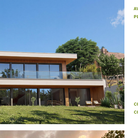
A
P
C
C