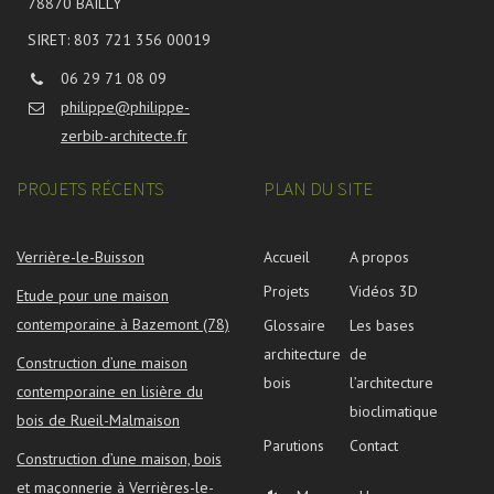
78870 BAILLY
SIRET: 803 721 356 00019
06 29 71 08 09
philippe@philippe-
zerbib-architecte.fr
PROJETS RÉCENTS
PLAN DU SITE
Verrière-le-Buisson
Accueil
A propos
Projets
Vidéos 3D
Etude pour une maison
contemporaine à Bazemont (78)
Glossaire
Les bases
architecture
de
Construction d’une maison
bois
l’architecture
contemporaine en lisière du
bioclimatique
bois de Rueil-Malmaison
Parutions
Contact
Construction d’une maison, bois
et maçonnerie à Verrières-le-